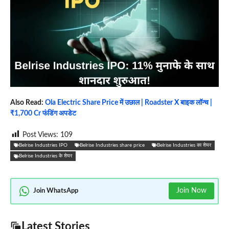
Also Read:
Ola Electric Share Price में उछाल | Roadster X बाइक लॉन्च |
₹1,700 Cr फंडिंग अपडेट
Post Views:
109
Belrise Industries IPO
Belrise Industries share price
Belrise Industries का शेयर
Belrise Industries के शेयर
Join Now
Join WhatsApp
Latest Stories