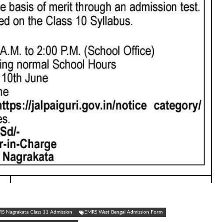
S Nagrakata Class 11 Admission
EMRS West Bengal Admission Form