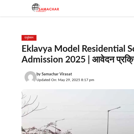
Skip
to
content
एजुकेशन
Eklavya Model Residential S
Admission 2025 | आवेदन प्रक्रि
by
Samachar Virasat
Updated On: May 29, 2025 8:17 pm