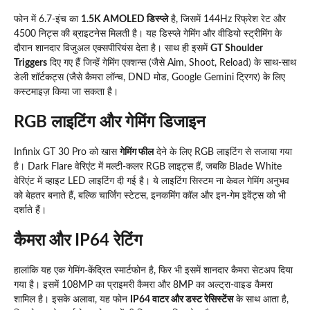
फोन में 6.7-इंच का
1.5K AMOLED डिस्प्ले
है, जिसमें 144Hz रिफ्रेश रेट और
4500 निट्स की ब्राइटनेस मिलती है। यह डिस्प्ले गेमिंग और वीडियो स्ट्रीमिंग के
दौरान शानदार विजुअल एक्सपीरियंस देता है। साथ ही इसमें
GT Shoulder
Triggers
दिए गए हैं जिन्हें गेमिंग एक्शन्स (जैसे Aim, Shoot, Reload) के साथ-साथ
डेली शॉर्टकट्स (जैसे कैमरा लॉन्च, DND मोड, Google Gemini ट्रिगर) के लिए
कस्टमाइज़ किया जा सकता है।
RGB लाइटिंग और गेमिंग डिजाइन
Infinix GT 30 Pro को खास
गेमिंग फील
देने के लिए RGB लाइटिंग से सजाया गया
है। Dark Flare वेरिएंट में मल्टी-कलर RGB लाइट्स हैं, जबकि Blade White
वेरिएंट में व्हाइट LED लाइटिंग दी गई है। ये लाइटिंग सिस्टम ना केवल गेमिंग अनुभव
को बेहतर बनाते हैं, बल्कि चार्जिंग स्टेटस, इनकमिंग कॉल और इन-गेम इवेंट्स को भी
दर्शाते हैं।
कैमरा और IP64 रेटिंग
हालांकि यह एक गेमिंग-केंद्रित स्मार्टफोन है, फिर भी इसमें शानदार कैमरा सेटअप दिया
गया है। इसमें 108MP का प्राइमरी कैमरा और 8MP का अल्ट्रा-वाइड कैमरा
शामिल है। इसके अलावा, यह फोन
IP64 वाटर और डस्ट रेसिस्टेंस
के साथ आता है,