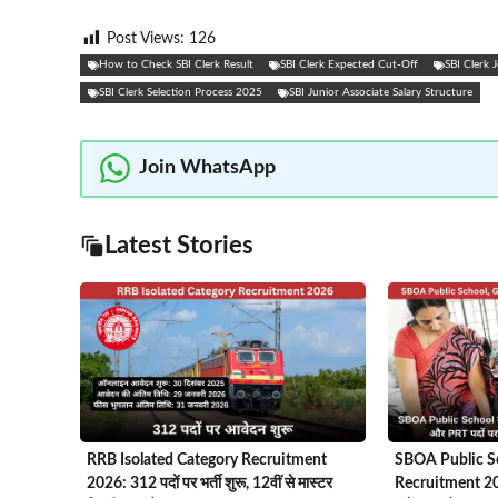
Post Views:
126
How to Check SBI Clerk Result
SBI Clerk Expected Cut-Off
SBI Clerk 
SBI Clerk Selection Process 2025
SBI Junior Associate Salary Structure
Join WhatsApp
Latest Stories
RRB Isolated Category Recruitment
SBOA Public S
2026: 312 पदों पर भर्ती शुरू, 12वीं से मास्टर
Recruitment 2