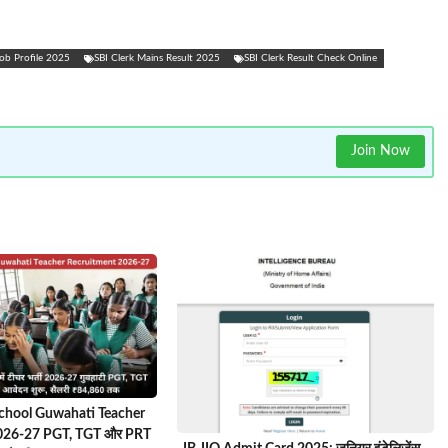
Job Profile 2025
SBI Clerk Mains Result 2025
SBI Clerk Result Check Online
Join Now
chool Guwahati Teacher
026-27 PGT, TGT और PRT