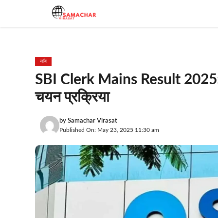
Skip
to
content
जॉब
SBI Clerk Mains Result 2025: ऐ
चयन प्रक्रिया
by
Samachar Virasat
Published On: May 23, 2025 11:30 am