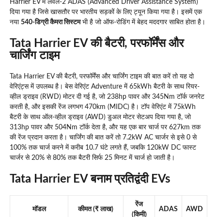
Harrier EV में लेवल-2 ADAS (Advanced Driver Assistance System)
दिया गया है जिसे खासतौर पर भारतीय सड़कों के लिए ट्यून किया गया है। इसमें एक
नया
540-डिग्री कैमरा सिस्टम
भी है जो ऑफ-रोडिंग में बेहद मददगार साबित होता है।
Tata Harrier EV की बैटरी, परफॉर्मेंस और
चार्जिंग टाइम
Tata Harrier EV की बैटरी, परफॉर्मेंस और चार्जिंग टाइम की बात करें तो यह दो
वेरिएंट्स में उपलब्ध है। बेस वेरिएंट Adventure में 65kWh बैटरी के साथ रियर-
व्हील ड्राइव (RWD) मोटर दी गई है, जो 238hp पावर और 345Nm टॉर्क जनरेट
करती है, और इसकी रेंज लगभग 470km (MIDC) है। टॉप वेरिएंट में 75kWh
बैटरी के साथ ऑल-व्हील ड्राइव (AWD) डुअल मोटर सेटअप दिया गया है, जो
313hp पावर और 504Nm टॉर्क देता है, और यह एक बार चार्ज पर 627km तक
की रेंज प्रदान करता है। चार्जिंग की बात करें तो 7.2kW AC चार्जर से इसे 0 से
100% तक चार्ज करने में करीब 10.7 घंटे लगते हैं, जबकि 120kW DC फास्ट
चार्जर से 20% से 80% तक बैटरी सिर्फ 25 मिनट में चार्ज हो जाती है।
Tata Harrier EV बनाम प्रतिद्वंदी EVs
रेंज
मॉडल
कीमत (₹ लाख)
ADAS
AWD
(किमी)