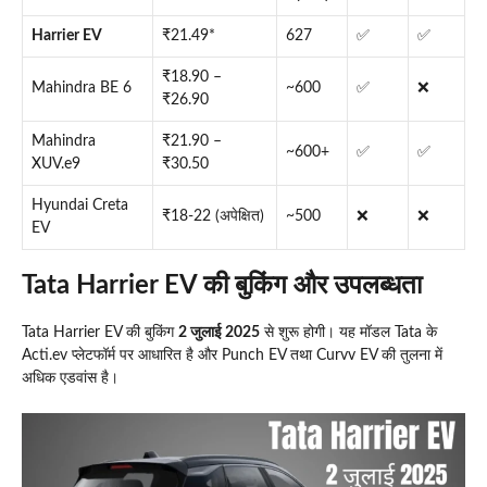
Harrier EV
₹21.49*
627
✅
✅
₹18.90 –
Mahindra BE 6
~600
✅
❌
₹26.90
Mahindra
₹21.90 –
~600+
✅
✅
XUV.e9
₹30.50
Hyundai Creta
₹18-22 (अपेक्षित)
~500
❌
❌
EV
Tata Harrier EV की बुकिंग और उपलब्धता
Tata Harrier EV की बुकिंग
2 जुलाई 2025
से शुरू होगी। यह मॉडल Tata के
Acti.ev प्लेटफॉर्म पर आधारित है और Punch EV तथा Curvv EV की तुलना में
अधिक एडवांस है।