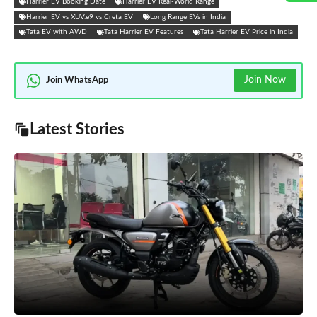
Harrier EV Booking Date
Harrier EV Real-World Range
Harrier EV vs XUV.e9 vs Creta EV
Long Range EVs in India
Tata EV with AWD
Tata Harrier EV Features
Tata Harrier EV Price in India
Join Now
Join WhatsApp
Latest Stories