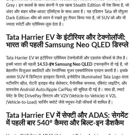
Grey। इन कलर्स के साथ कंपनी ने एक खास Stealth Edition भी पेश किया है, जो
अंदर और बाहर ब्लैक-आउट एलिमेंट्स के साथ आता है। यह एडिशन Tata की पॉपुलर
Dark Edition थीम को ध्यान में रखते हुए तैयार किया गया है, जो SUV को और भी
ज्यादा स्पोर्टी और प्रीमियम लुक देता है।
Tata Harrier EV के इंटीरियर और टेक्नोलॉजी:
भारत की पहली Samsung Neo QLED डिस्प्ले
Tata Harrier EV का इंटीरियर प्रीमियम टेक्नोलॉजी और एडवांस फीचर्स से लैस है।
इसमें भारत की पहली
14.53-इंच Samsung Neo QLED
टचस्क्रीन दी गई है, जो
बेहतरीन विजुअल क्वालिटी और रेस्पॉन्सिव यूजर एक्सपीरियंस प्रदान करती है। इसके
अलावा SUV में डिजिटल ड्राइवर डिस्प्ले, इनोवेटिव Illuminated Tata Logo वाला
स्टीयरिंग व्हील, रोटरी ड्राइव मोड सेलेक्टर, पैनोरमिक सनरूफ, एंबियंट लाइटिंग, और
वायरलेस Android Auto/Apple CarPlay की सुविधा दी गई है। साथ ही, स्मार्ट
पेमेंट के लिए DrivePay सिस्टम और V2V (Vehicle-to-Vehicle) व V2L
(Vehicle-to-Load) चार्जिंग सपोर्ट जैसे फ्यूचर-रेडी फीचर्स भी शामिल हैं।
Tata Harrier EV में सेफ्टी और ADAS: सेगमेंट
में पहली बार 540° कैमरा और बिल्ट-इन डैशकैम