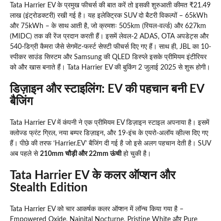
Tata Harrier EV के प्रमुख फीचर्स की बात करें तो इसकी शुरुआती कीमत ₹21.49
लाख (इंट्रोडक्टरी) रखी गई है। यह इलेक्ट्रिक SUV दो बैटरी विकल्पों – 65kWh
और 75kWh – के साथ आती है, जो क्रमशः 505km (रियल-वर्ल्ड) और 627km
(MIDC) तक की रेंज प्रदान करती हैं। इसमें लेवल-2 ADAS, OTA अपडेट्स और
540-डिग्री कैमरा जैसे सेगमेंट-फर्स्ट सेफ्टी फीचर्स दिए गए हैं। साथ ही, JBL का 10-
स्पीकर साउंड सिस्टम और Samsung की QLED डिस्प्ले इसके प्रीमियम इंटीरियर
को और खास बनाते हैं। Tata Harrier EV की बुकिंग 2 जुलाई 2025 से शुरू होगी।
डिज़ाइन और स्टाइलिंग: EV की पहचान बनी EV
बैजिंग
Tata Harrier EV में कंपनी ने एक प्रीमियम EV डिज़ाइन स्टाइल अपनाया है। इसमें
क्लोज्ड फ्रंट ग्रिल, नया बम्पर डिज़ाइन, और 19-इंच के एयरो-अलॉय व्हील्स दिए गए
हैं। पीछे की तरफ ‘Harrier.EV’ बैजिंग दी गई है जो इसे अलग पहचान देती है। SUV
अब पहले से
210mm चौड़ी और 22mm ऊंची
हो चुकी है।
Tata Harrier EV के कलर ऑप्शन और
Stealth Edition
Tata Harrier EV को चार आकर्षक कलर ऑप्शन में लॉन्च किया गया है –
Empowered Oxide, Nainital Nocturne, Pristine White और Pure